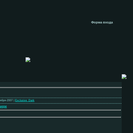
Форма входа
оября-2007 |
Exclusive_Dark
мере