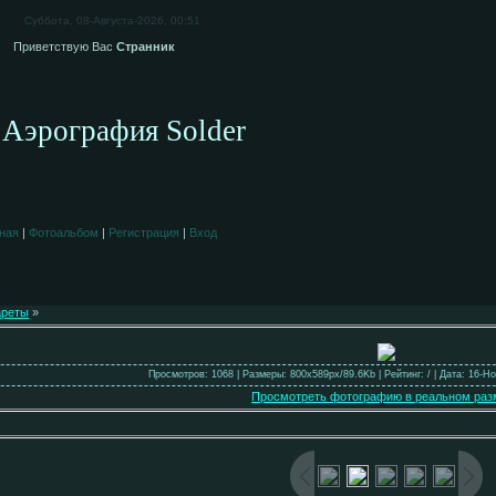
Суббота, 08-Августа-2026, 00:51
Приветствую Вас
Странник
Аэрография Solder
ная
|
Фотоальбом
|
Регистрация
|
Вход
ареты
»
Просмотров: 1068 | Размеры: 800x589px/89.6Kb | Рейтинг: / | Дата: 16-Н
Просмотреть фотографию в реальном раз