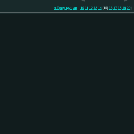
« Предыдущая
|
10
11
12
13
14
[
15
]
16
17
18
19
20
|