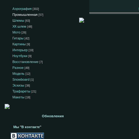
Аэрография
[302]
Промышленная
[57]
Шлемы
[63]
ХК шлем
[48]
Мото
[26]
Гитары
[42]
Картины
[9]
Интерьер
[19]
Ноутбуки
[9]
Восстановление
[7]
Разное
[49]
Модель
[12]
Snowboard
[1]
Эскизы
[38]
Трафареты
[21]
Макеты
[18]
Обновления
Мы "В контакте"