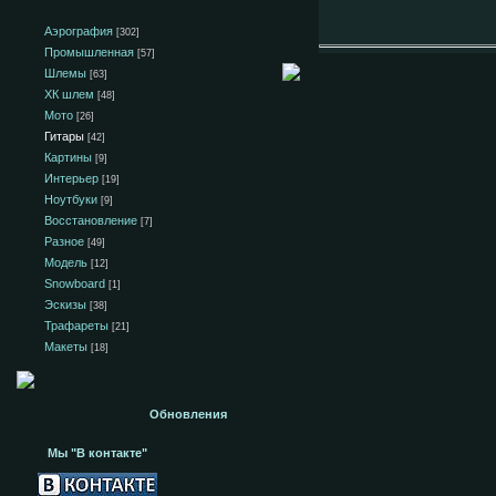
Аэрография
[302]
Промышленная
[57]
Шлемы
[63]
ХК шлем
[48]
Мото
[26]
Гитары
[42]
Картины
[9]
Интерьер
[19]
Ноутбуки
[9]
Восстановление
[7]
Разное
[49]
Модель
[12]
Snowboard
[1]
Эскизы
[38]
Трафареты
[21]
Макеты
[18]
Обновления
Мы "В контакте"