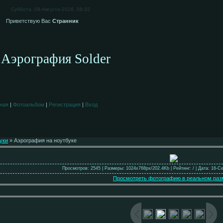
Суббота, 08-Августа-2026, 08:32
Приветствую Вас
Странник
Аэрография Solder
ная
|
Фотоальбом
|
Регистрация
|
Вход
уки
» Аэрография на ноутбуке
Просмотров: 2545 | Размеры: 1024x768px/202.4Kb | Рейтинг: / | Дата: 16-С
Просмотреть фотографию в реальном раз