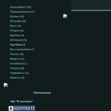
Аэрография
[302]
Промышленная
[57]
Шлемы
[63]
ХК шлем
[48]
Мото
[26]
Гитары
[42]
Картины
[9]
Интерьер
[19]
Ноутбуки
[9]
Восстановление
[7]
Разное
[49]
Модель
[12]
Snowboard
[1]
Эскизы
[38]
Трафареты
[21]
Макеты
[18]
Обновления
Мы "В контакте"