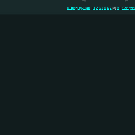
« Предыдущая
|
1
2
3
4
5
6
7
[
8
]
9
|
Следую