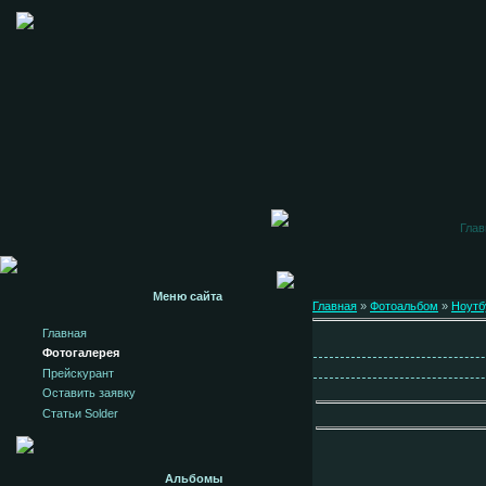
Глав
Меню сайта
Главная
»
Фотоальбом
»
Ноутб
Главная
Фотогалерея
Прейскурант
Оставить заявку
Статьи Solder
Альбомы