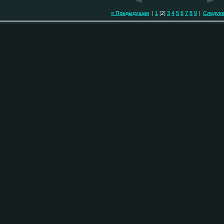
« Предыдущая
|
1
[
2
]
3
4
5
6
7
8
9
|
Следую