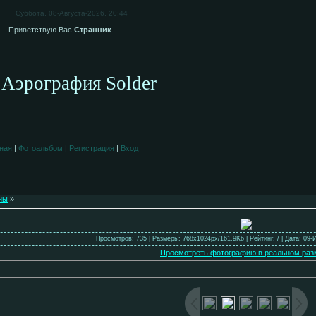
Суббота, 08-Августа-2026, 20:44
Приветствую Вас
Странник
Аэрография Solder
ная
|
Фотоальбом
|
Регистрация
|
Вход
ны
»
Просмотров: 735 | Размеры: 768x1024px/161.9Kb | Рейтинг: / | Дата: 09-
Просмотреть фотографию в реальном раз