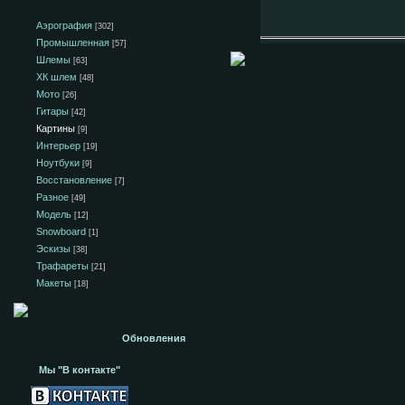
Аэрография
[302]
Промышленная
[57]
Шлемы
[63]
ХК шлем
[48]
Мото
[26]
Гитары
[42]
Картины
[9]
Интерьер
[19]
Ноутбуки
[9]
Восстановление
[7]
Разное
[49]
Модель
[12]
Snowboard
[1]
Эскизы
[38]
Трафареты
[21]
Макеты
[18]
Обновления
Мы "В контакте"