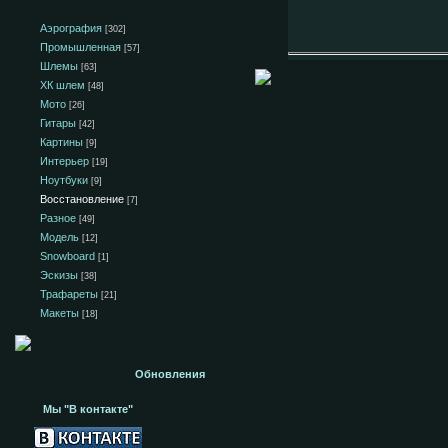
Аэрография
[302]
Промышленная
[57]
Шлемы
[63]
ХК шлем
[48]
Мото
[26]
Гитары
[42]
Картины
[9]
Интерьер
[19]
Ноутбуки
[9]
Восстановление
[7]
Разное
[49]
Модель
[12]
Snowboard
[1]
Эскизы
[38]
Трафареты
[21]
Макеты
[18]
Обновления
Мы "В контакте"