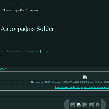
Пятница, 07-Августа-2026, 15:02
Приветствую Вас
Странник
Аэрография Solder
ная
|
Фотоальбом
|
Регистрация
|
Вход
ьер
»
Просмотров: 1037 | Размеры: 1024x768px/283.3Kb | Рейтинг: / | Дата: 20-О
Просмотреть фотографию в реальном раз