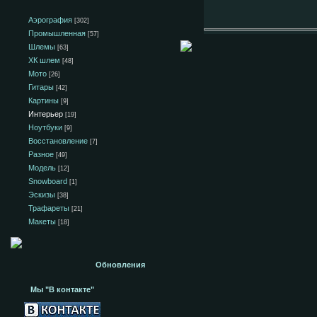
Аэрография
[302]
Промышленная
[57]
Шлемы
[63]
ХК шлем
[48]
Мото
[26]
Гитары
[42]
Картины
[9]
Интерьер
[19]
Ноутбуки
[9]
Восстановление
[7]
Разное
[49]
Модель
[12]
Snowboard
[1]
Эскизы
[38]
Трафареты
[21]
Макеты
[18]
Обновления
Мы "В контакте"