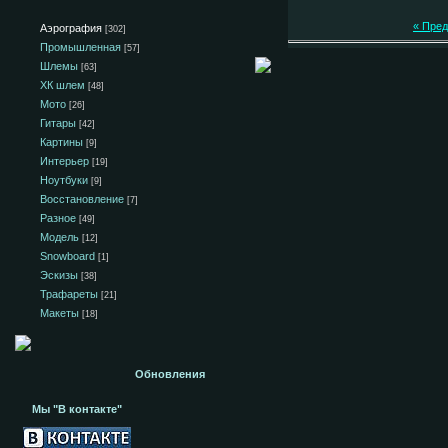
« Пре
Аэрография
[302]
Промышленная
[57]
Шлемы
[63]
ХК шлем
[48]
Мото
[26]
Гитары
[42]
Картины
[9]
Интерьер
[19]
Ноутбуки
[9]
Восстановление
[7]
Разное
[49]
Модель
[12]
Snowboard
[1]
Эскизы
[38]
Трафареты
[21]
Макеты
[18]
Обновления
Мы "В контакте"