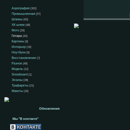
Аэрография
[302]
Промышленная
[57]
Шлемы
[63]
ХК шлем
[48]
Мото
[26]
Гитары
[42]
Картины
[9]
Интерьер
[19]
Ноутбуки
[9]
Восстановление
[7]
Разное
[49]
Модель
[12]
Snowboard
[1]
Эскизы
[38]
Трафареты
[21]
Макеты
[18]
Обновления
Мы "В контакте"