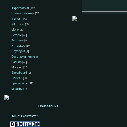
Аэрография
[302]
Промышленная
[57]
Шлемы
[63]
ХК шлем
[48]
Мото
[26]
Гитары
[42]
Картины
[9]
Интерьер
[19]
Ноутбуки
[9]
Восстановление
[7]
Разное
[49]
Модель
[12]
Snowboard
[1]
Эскизы
[38]
Трафареты
[21]
Макеты
[18]
Обновления
Мы "В контакте"