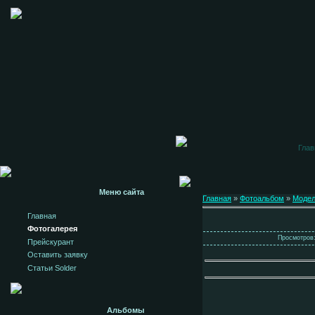
Глав
Меню сайта
Главная
»
Фотоальбом
»
Моде
Главная
Фотогалерея
Просмотров:
Прейскурант
Оставить заявку
Статьи Solder
Альбомы