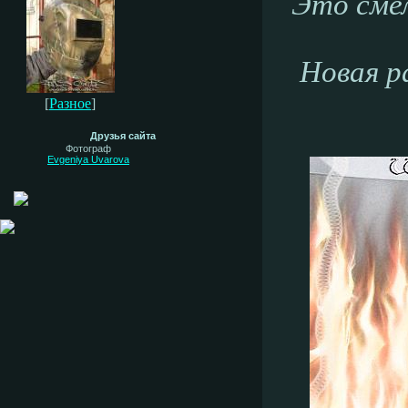
Это смел
Новая р
[
Разное
]
Друзья сайта
Фотограф
Evgeniya Uvarova