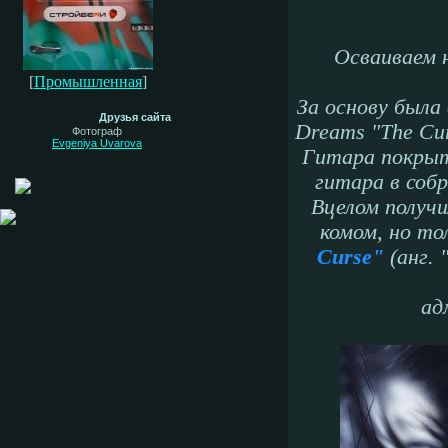
Осваиваем н
[
Промышленная
]
За основу была
Друзья сайта
Dreams
"
The
Cu
Фотограф
Evgeniya Uvarova
Гитара покрыт
гитара в соб
Вцелом получи
комом, но то
Curse"
(анг. 
ад